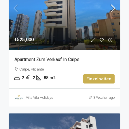
€525,000
Apartment Zum Verkauf In Calpe
Calpe, Alicante
2
2
88
m2
Einzelheiten
Villa Vita Holidays
3 Wochen ago