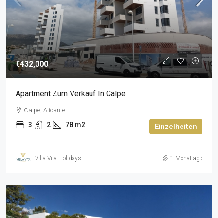
€432,000
Apartment Zum Verkauf In Calpe
Calpe, Alicante
3
2
78
m2
Einzelheiten
Villa Vita Holidays
1 Monat ago