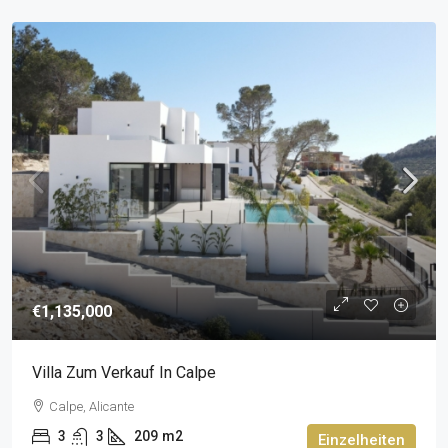
€1,135,000
Villa Zum Verkauf In Calpe
Calpe, Alicante
3
3
209
m2
Einzelheiten