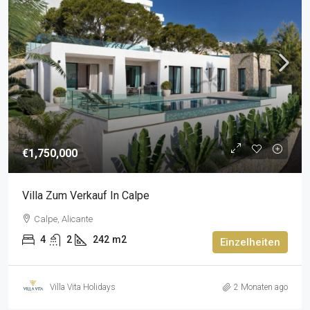
€1,750,000
Villa Zum Verkauf In Calpe
Calpe, Alicante
4
2
242
m2
Einzelheiten
Villa Vita Holidays
2 Monaten ago