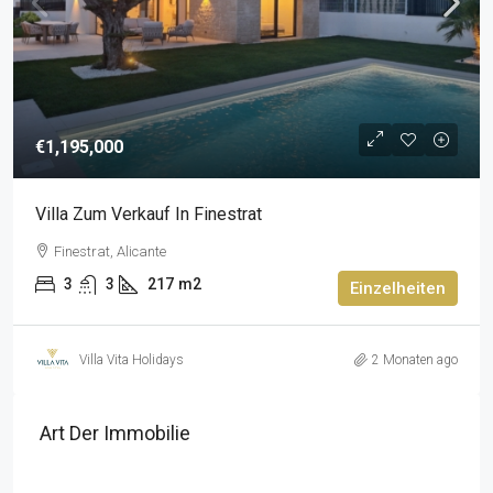
€1,195,000
Villa Zum Verkauf In Finestrat
Finestrat, Alicante
3
3
217
m2
Einzelheiten
Villa Vita Holidays
2 Monaten ago
Art Der Immobilie