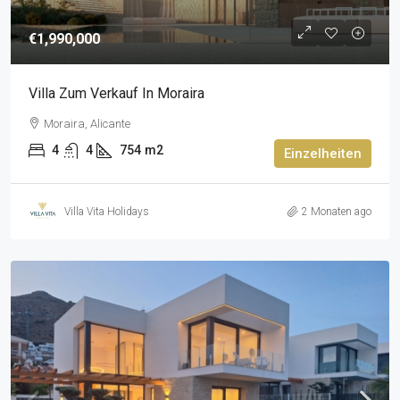
€1,990,000
Villa Zum Verkauf In Moraira
Moraira, Alicante
4
4
754
m2
Einzelheiten
Villa Vita Holidays
2 Monaten ago