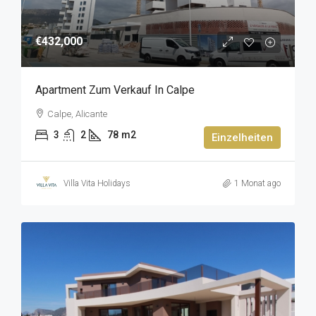
€432,000
Apartment Zum Verkauf In Calpe
Calpe, Alicante
3
2
78
m2
Einzelheiten
Villa Vita Holidays
1 Monat ago