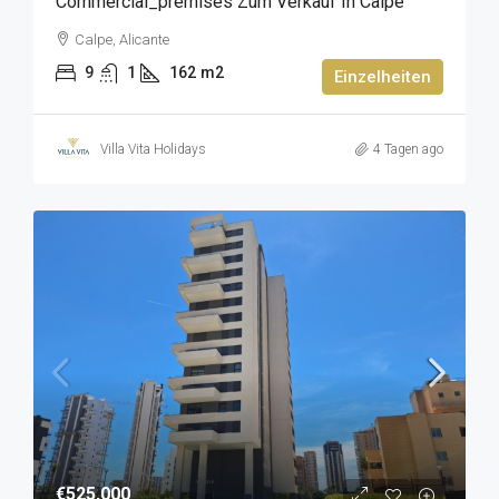
Commercial_premises Zum Verkauf In Calpe
Calpe, Alicante
9
1
162
m2
Einzelheiten
Villa Vita Holidays
4 Tagen ago
€525,000