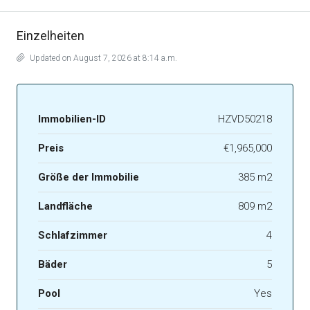
Einzelheiten
Updated on August 7, 2026 at 8:14 a.m.
Immobilien-ID
HZVD50218
Preis
€1,965,000
Größe der Immobilie
385 m2
Landfläche
809 m2
Schlafzimmer
4
Bäder
5
Pool
Yes