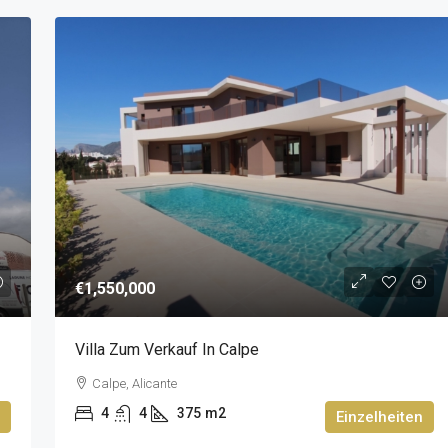
€1,550,000
Villa Zum Verkauf In Calpe
Calpe, Alicante
4
4
375
m2
Einzelheiten