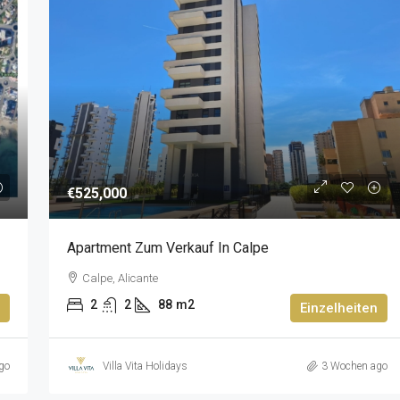
€525,000
Apartment Zum Verkauf In Calpe
Calpe, Alicante
2
2
88
m2
Einzelheiten
go
Villa Vita Holidays
3 Wochen ago