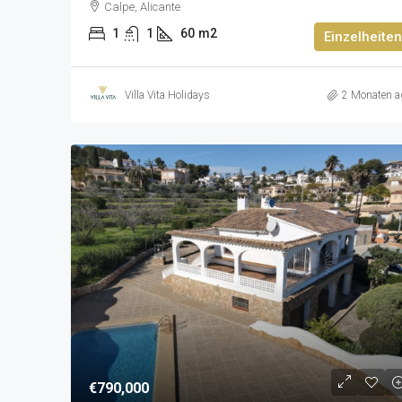
Calpe, Alicante
1
1
60
m2
Einzelheiten
Villa Vita Holidays
2 Monaten a
€790,000