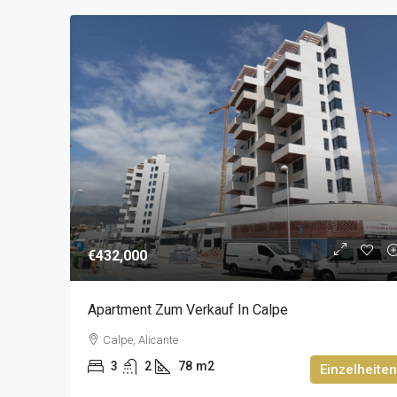
€432,000
Apartment Zum Verkauf In Calpe
Calpe, Alicante
3
2
78
m2
Einzelheiten