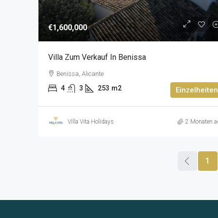
€1,600,000
Villa Zum Verkauf In Benissa
Benissa, Alicante
4
3
253
m2
Einzelheiten
Villa Vita Holidays
2 Monaten a
1