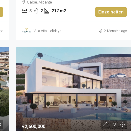
Calpe, Alicante
3
2
217
m2
Einzelheiten
go
Villa Vita Holidays
2 Monaten ago
€2,600,000