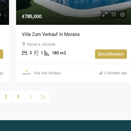
€785,000
Villa Zum Verkauf In Moraira
Moraira, Alicante
3
1
180
m2
Einzelheiten
go
Villa Vita Holidays
2 Monaten ago
2
3