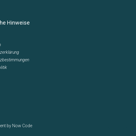
che Hinweise
m
zerklärung
tzbestimmungen
itik
ment by
Now Code