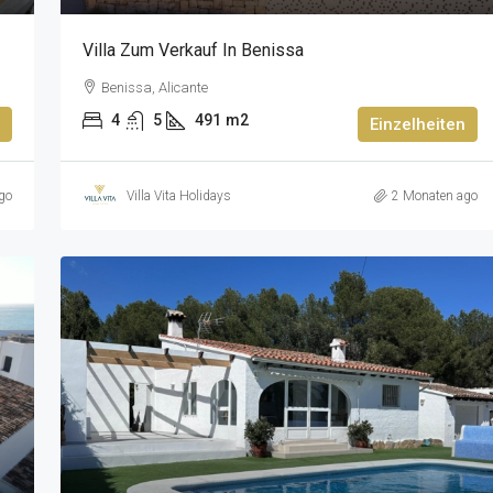
Villa Zum Verkauf In Benissa
Benissa, Alicante
4
5
491
m2
Einzelheiten
go
Villa Vita Holidays
2 Monaten ago