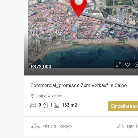
€372,000
Commercial_premises Zum Verkauf In Calpe
Calpe, Alicante
9
1
162
m2
Einzelheiten
Villa Vita Holidays
5 Tagen a