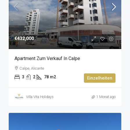
€432,000
Apartment Zum Verkauf In Calpe
Calpe, Alicante
3
2
78
m2
Einzelheiten
Villa Vita Holidays
1 Monat ago