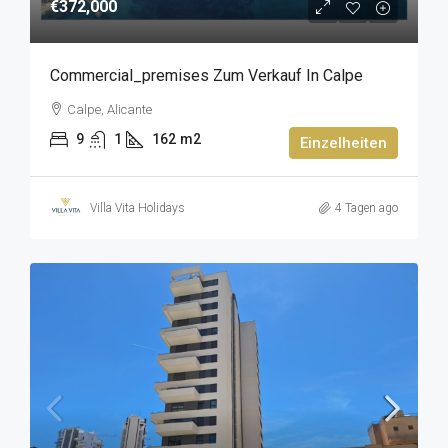
€372,000
Commercial_premises Zum Verkauf In Calpe
Calpe, Alicante
9
1
162
m2
Einzelheiten
Villa Vita Holidays
4 Tagen ago