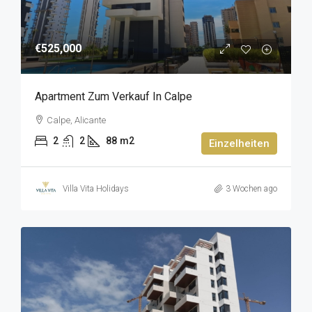
€525,000
Apartment Zum Verkauf In Calpe
Calpe, Alicante
2
2
88
m2
Einzelheiten
Villa Vita Holidays
3 Wochen ago