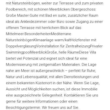
mit Natursteinbögen, weiter zur Terrasse und zum privaten
Poolbereich, mit schönen Meerblicken.Obergeschoss:
Große Master-Suite mit Bad en suite, zusätzlicher Raum
ideal als Ankleidezimmer oder Büro sowie Zugang zu einer
offenen Terrasse mit herrlichem Blick auf das
Mittelmeer.BesonderheitenMediterrane
NatursteinbögenKlimaanlage warm/kaltHolzfenster mit
DoppelverglasungVorinstallation für ZentralheizungPrivater
SwimmingpoolMeerblickGroße, helle RäumeDiese Villa
bietet viel Potenzial und eignet sich ideal für eine
Modernisierung mit zeitgemäßen Materialien. Die Lage
nahe am Meer ist außergewöhnlich – perfekt für Ruhe,
Natur und Lebensqualität, mit allen Dienstleistungen und
einem bekannten Küstenort in der Nähe. Wenn Sie Lage,
Aussicht und Möglichkeiten suchen, ist diese Immobilie
eine ausgezeichnete Gelegenheit. Kontaktieren Sie uns
gerne für weitere Informationen oder einen
Besichtigungstermin. Wir freuen uns auf Sie.