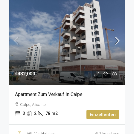
€432,000
Apartment Zum Verkauf In Calpe
Calpe, Alicante
3
2
78
m2
Einzelheiten
Villa Vita Holidays
1 Monat ago