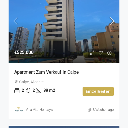
€525,000
Apartment Zum Verkauf In Calpe
Calpe, Alicante
2
2
88
m2
Einzelheiten
Villa Vita Holidays
3 Wochen ago