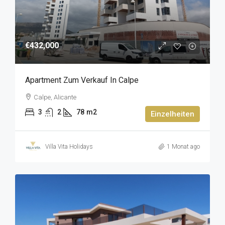
€432,000
Apartment Zum Verkauf In Calpe
Calpe, Alicante
3
2
78
m2
Einzelheiten
Villa Vita Holidays
1 Monat ago