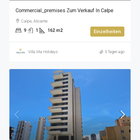
Commercial_premises Zum Verkauf In Calpe
Calpe, Alicante
9
1
162
m2
Einzelheiten
Villa Vita Holidays
3 Tagen ago