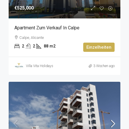
€525,000
Apartment Zum Verkauf In Calpe
Calpe, Alicante
2
2
88
m2
Einzelheiten
Villa Vita Holidays
3 Wochen ago