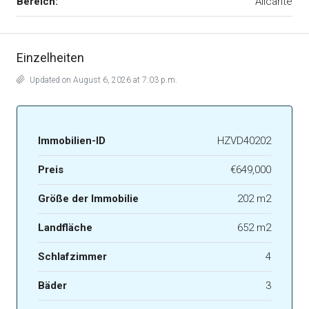
Bereich:
Alicante
Einzelheiten
Updated on August 6, 2026 at 7:03 p.m.
Immobilien-ID
HZVD40202
Preis
€649,000
Größe der Immobilie
202 m2
Landfläche
652 m2
Schlafzimmer
4
Bäder
3