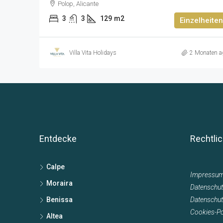
Polop, Alicante
3
3
129
m2
Einzelheiten
Villa Vita Holidays
2 Monaten a
Entdecke
Rechtli
Calpe
Impressu
Moraira
Datenschut
Benissa
Datenschu
Cookies-Pol
Altea