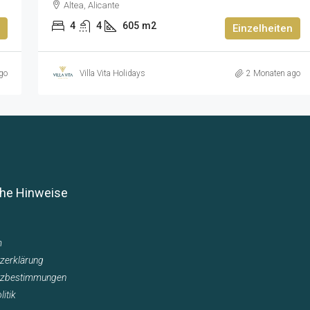
Altea, Alicante
4
4
605
m2
Einzelheiten
go
Villa Vita Holidays
2 Monaten ago
che Hinweise
m
zerklärung
tzbestimmungen
itik