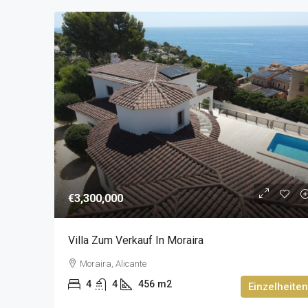
€3,300,000
Villa Zum Verkauf In Moraira
Moraira, Alicante
4
4
456
m2
Einzelheiten