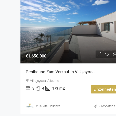
€1,650,000
Penthouse Zum Verkauf In Villajoyosa
Villajoyosa, Alicante
3
4
173
m2
Einzelheiten
Villa Vita Holidays
2 Monaten a