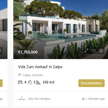
€1,750,000
Villa Zum Verkauf In Calpe
Calpe, Alicante
4
2
242
m2
Einzelheiten
go
Villa Vita Holidays
2 Monaten ago