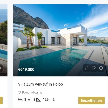
€649,000
Villa Zum Verkauf In Polop
Polop, Alicante
3
3
129
m2
Einzelheiten