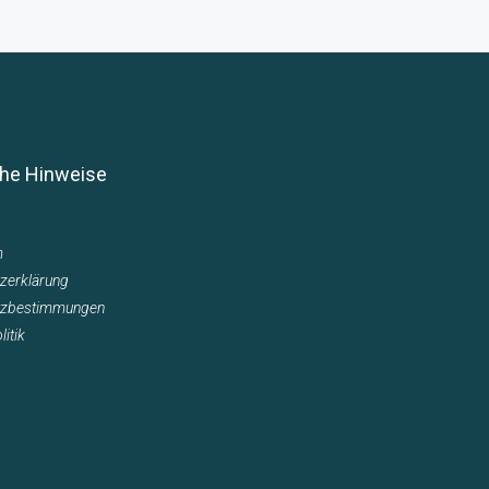
che Hinweise
m
zerklärung
tzbestimmungen
itik